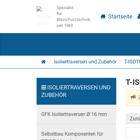
Spezialist
für
Startseite
Blitzschutztechnik
seit 1969
Startseite
Isoliertraversen und Zubehör
T-ISO
T-I
ISOLIERTRAVERSEN UND
ZUBEHÖR
Z
GFK Isoliertraversen Ø 16 mm
Zurü
Selbstbau Komponenten für