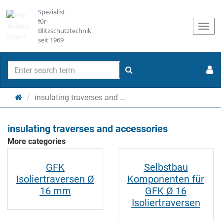
Spezialist
für
Togg
Blitzschutztechnik
navi
seit 1969
search
Main
insulating traverses and ...
page
insulating traverses and accessories
More categories
GFK
Selbstbau
Isoliertraversen Ø
Komponenten für
16 mm
GFK Ø 16
Isoliertraversen