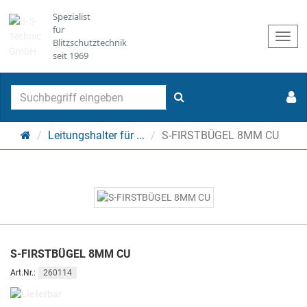
Spezialist
für
Togg
Blitzschutztechnik
navi
seit 1969
Suchen
Startseite
Leitungshalter für ...
S-FIRSTBÜGEL 8MM CU
S-FIRSTBÜGEL 8MM CU
260114
Art.Nr.:
Lieferbar