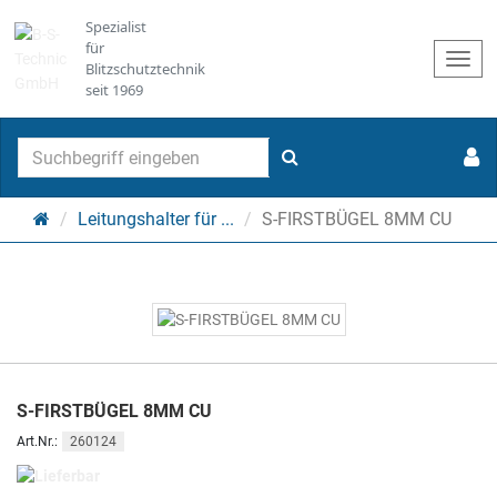
Spezialist
für
Togg
Blitzschutztechnik
navi
seit 1969
Suchen
Startseite
Leitungshalter für ...
S-FIRSTBÜGEL 8MM CU
S-FIRSTBÜGEL 8MM CU
260124
Art.Nr.:
Lieferbar