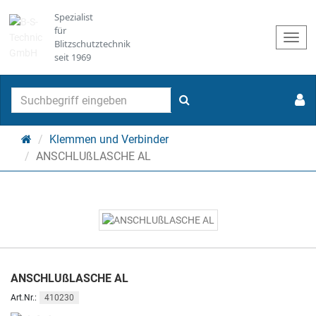
Spezialist
für
Togg
Blitzschutztechnik
navi
seit 1969
Suchen
Startseite
Klemmen und Verbinder
ANSCHLUßLASCHE AL
ANSCHLUßLASCHE AL
410230
Art.Nr.: