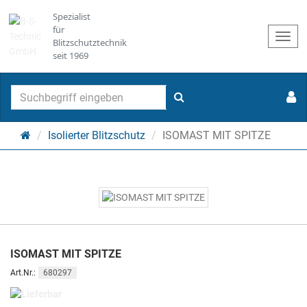
Spezialist
für
Togg
Blitzschutztechnik
navi
seit 1969
Suchen
Startseite
Isolierter Blitzschutz
ISOMAST MIT SPITZE
ISOMAST MIT SPITZE
680297
Art.Nr.:
Lieferbar